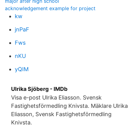
major after high school
acknowledgement example for project
kw
jnPaF
Fws
nKU
yQIM
Ulrika Sjöberg - IMDb
Visa e-post Ulrika Eliasson. Svensk
Fastighetsförmedling Knivsta. Mäklare Ulrika
Eliasson, Svensk Fastighetsförmedling
Knivsta.