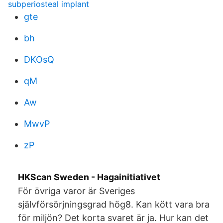
subperiosteal implant
gte
bh
DKOsQ
qM
Aw
MwvP
zP
HKScan Sweden - Hagainitiativet
För övriga varor är Sveriges
självförsörjningsgrad hög8. Kan kött vara bra
för miljön? Det korta svaret är ja. Hur kan det