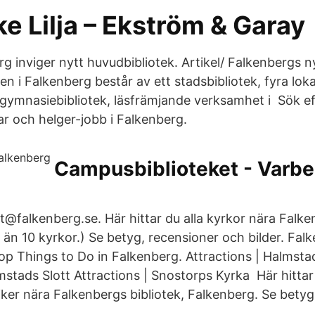
e Lilja – Ekström & Garay
rg inviger nytt huvudbibliotek. Artikel/ Falkenbergs n
ken i Falkenberg består av ett stadsbibliotek, fyra loka
, gymnasiebibliotek, läsfrämjande verksamhet i Sök ef
llar och helger-jobb i Falkenberg.
Campusbiblioteket - Varbe
t@falkenberg.se. Här hittar du alla kyrkor nära Falke
 än 10 kyrkor.) Se betyg, recensioner och bilder. Fal
 Things to Do in Falkenberg. Attractions | Halmstad
mstads Slott Attractions | Snostorps Kyrka Här hittar 
er nära Falkenbergs bibliotek, Falkenberg. Se betyg