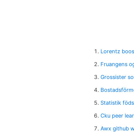
Lorentz boost
Fruangens og
Grossister so
Bostadsförme
Statistik föd
Cku peer lea
Awx github 