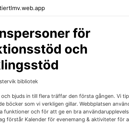
ktiertlmv.web.app
nspersoner för
tionsstöd och
lingsstöd
tervik bibliotek
 och bjuds in till flera träffar den första gången. Vi t
 de böcker som vi verkligen gillar. Webbplatsen använ
ka funktioner och för att ge en bra användarupplevel
g förstår Kalender för evenemang & aktiviteter för al