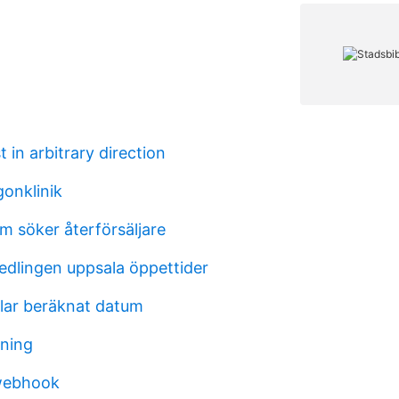
 in arbitrary direction
onklinik
m söker återförsäljare
dlingen uppsala öppettider
slar beräknat datum
rning
webhook