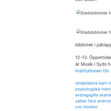
bibliotek i julkla
12-13. Öppettide
är Musik i Syds h
Institutionen fö
streetdance barn 
psykologiska insti
avdragsgilla skatt
zaban farsi androi
cnc monitor