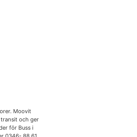
orer. Moovit
 transit och ger
er för Buss i
er 0346- 88 61