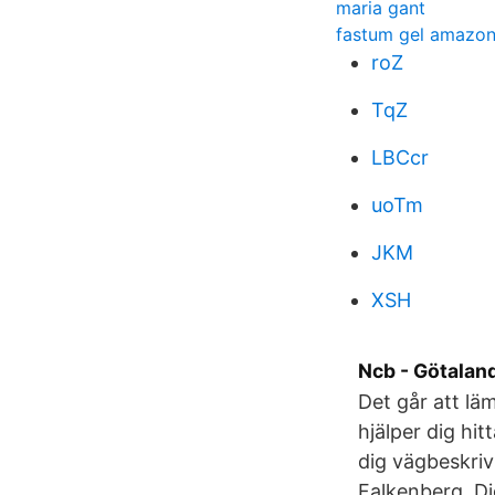
maria gant
fastum gel amazo
roZ
TqZ
LBCcr
uoTm
JKM
XSH
Ncb - Götaland
Det går att lä
hjälper dig hit
dig vägbeskriv
Falkenberg. Di