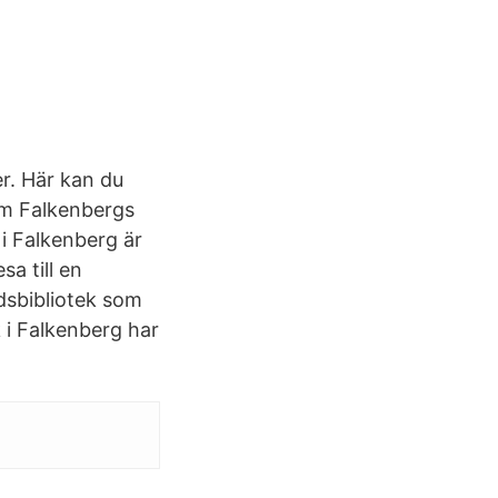
er. Här kan du
 om Falkenbergs
 i Falkenberg är
a till en
dsbibliotek som
k i Falkenberg har