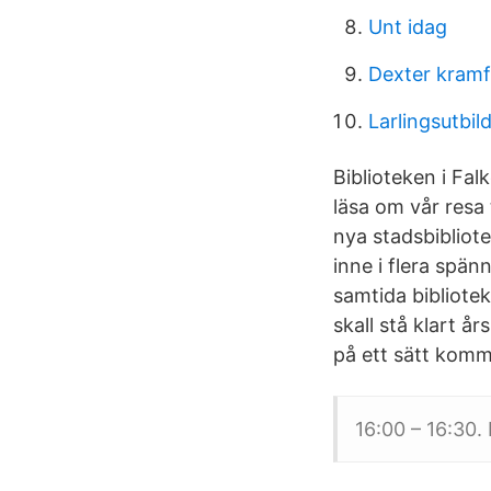
Unt idag
Dexter kramf
Larlingsutbil
Biblioteken i Fal
läsa om vår resa
nya stadsbibliote
inne i flera spän
samtida bibliote
skall stå klart å
på ett sätt komm
16:00 – 16:30.