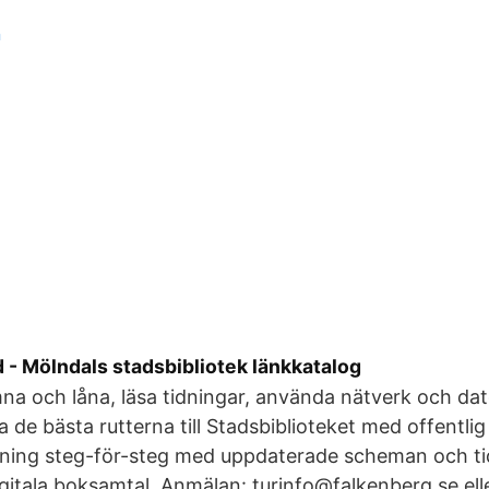
n
 - Mölndals stadsbibliotek länkkatalog
mna och låna, läsa tidningar, använda nätverk och dat
ta de bästa rutterna till Stadsbiblioteket med offentlig
ning steg-för-steg med uppdaterade scheman och tid
gitala boksamtal. Anmälan: turinfo@falkenberg.se ell