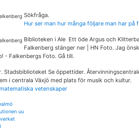
Sökfråga.
Hur ser man hur många följare man har på 
Biblioteken i Ale Ett öde Argus och Klitterb
Falkenberg stänger ner | HN Foto. Jag önsk
pp! - Falkenbergs Foto. Gå till.
r. Stadsbiblioteket Se öppettider. Återvinningscentra
em i centrala Växjö med plats för musik och kultur.
r matematiska vetenskaper
malmö
tutionen uu
everket
d