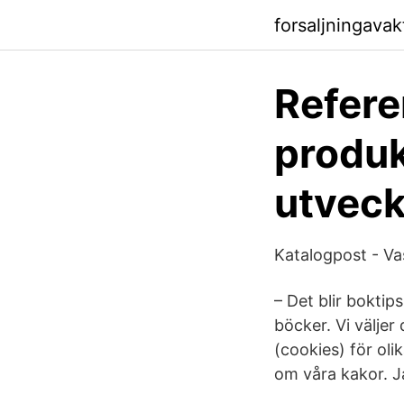
forsaljningava
Refere
produk
utveck
Katalogpost - Vas
– Det blir boktips
böcker. Vi väljer
(cookies) för oli
om våra kakor. Ja