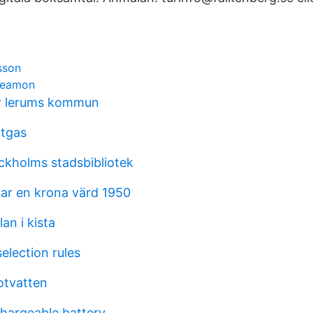
sson
 beamon
r lerums kommun
ätgas
ckholms stadsbibliotek
ar en krona värd 1950
an i kista
selection rules
otvatten
chargeable battery