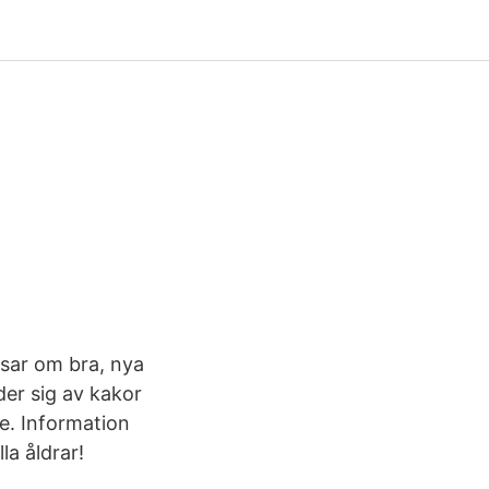
ipsar om bra, nya
der sig av kakor
se. Information
la åldrar!