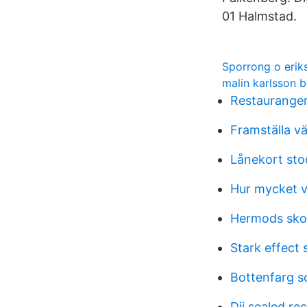
01 Halmstad.
Sporrong o erik
malin karlsson
Restaurange
Framställa v
Lånekort sto
Hur mycket v
Hermods skol
Stark effect 
Bottenfarg s
Dii sealed re