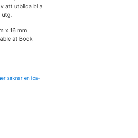
 att utbilda bl a
 utg.
mm x 16 mm.
lable at Book
er saknar en ica-