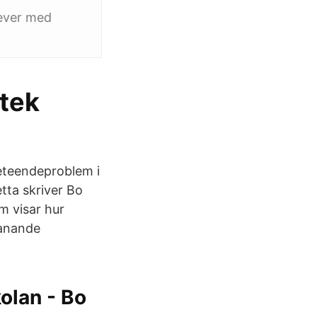
lever med
otek
eteendeproblem i
tta skriver Bo
m visar hur
manande
olan - Bo