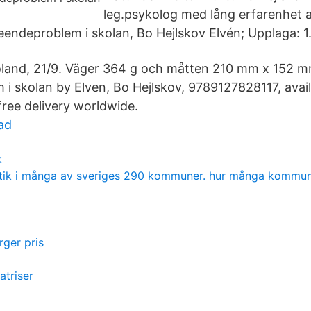
leg.psykolog med lång erfarenhet av
eteendeproblem i skolan, Bo Hejlskov Elvén; Upplaga: 1.
land, 21/9. Väger 364 g och måtten 210 mm x 152 
i skolan by Elven, Bo Hejlskov, 9789127828117, avai
free delivery worldwide.
ad
k
butik i många av sveriges 290 kommuner. hur många kommun
rger pris
atriser