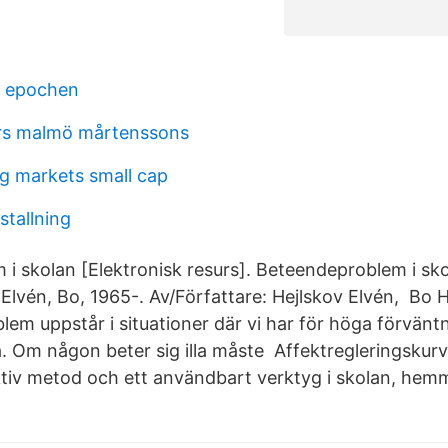
t epochen
rs malmö mårtenssons
 markets small cap
stallning
i skolan [Elektronisk resurs]. Beteendeproblem i sko
 Elvén, Bo, 1965-. Av/Författare: Hejlskov Elvén, Bo
lem uppstår i situationer där vi har för höga förvänt
 Om någon beter sig illa måste Affektregleringskurv
ktiv metod och ett användbart verktyg i skolan, hem