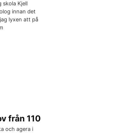
 skola Kjell
kolog innan det
ag lyxen att på
om
v från 110
ka och agera i