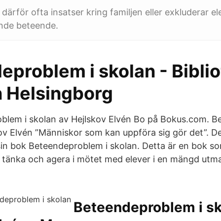
därför ofta insatser kring familjen eller exkluderar e
nde beteende.
problem i skolan - Bibli
n Helsingborg
blem i skolan av Hejlskov Elvén Bo på Bokus.com. B
ov Elvén ”Människor som kan uppföra sig gör det”. De
 sin bok Beteendeproblem i skolan. Detta är en bok so
n tänka och agera i mötet med elever i en mängd ut
Beteendeproblem i sk