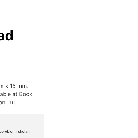
ad
mm x 16 mm.
lable at Book
an' nu.