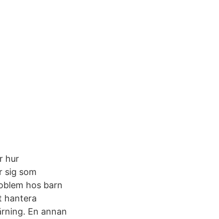
r hur
r sig som
roblem hos barn
t hantera
lärning. En annan