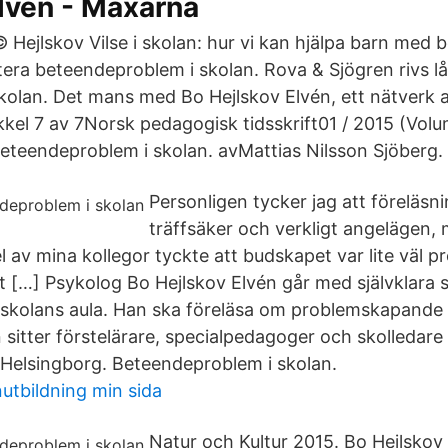
lvén - Maxarna
ejlskov Vilse i skolan: hur vi kan hjälpa barn med
ntera beteendeproblem i skolan. Rova & Sjögren rivs lå
olan. Det mans med Bo Hejlskov Elvén, ett nätverk 
kkel 7 av 7Norsk pedagogisk tidsskrift01 / 2015 (Vol
Beteendeproblem i skolan. avMattias Nilsson Sjöberg.
Personligen tycker jag att föreläsn
träffsäker och verkligt angelägen, 
el av mina kollegor tyckte att budskapet var lite väl 
lt […] Psykolog Bo Hejlskov Elvén går med självklara 
skolans aula. Han ska föreläsa om problemskapande 
n sitter förstelärare, specialpedagoger och skolledare
Helsingborg. Beteendeproblem i skolan.
tbildning min sida
Natur och Kultur 2015. Bo Hejlskov 