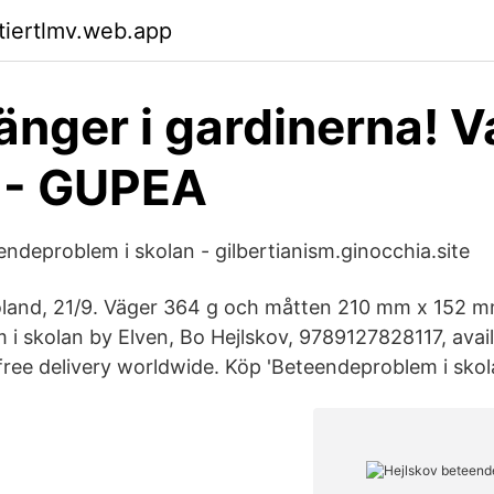
ktiertlmv.web.app
nger i gardinerna! V
 - GUPEA
endeproblem i skolan - gilbertianism.ginocchia.site
land, 21/9. Väger 364 g och måtten 210 mm x 152 
i skolan by Elven, Bo Hejlskov, 9789127828117, avai
free delivery worldwide. Köp 'Beteendeproblem i skol