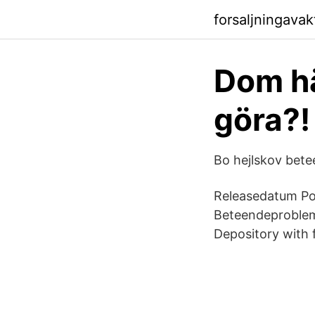
forsaljningava
Dom hä
göra?!
Bo hejlskov bete
Releasedatum Po
Beteendeproblem 
Depository with 