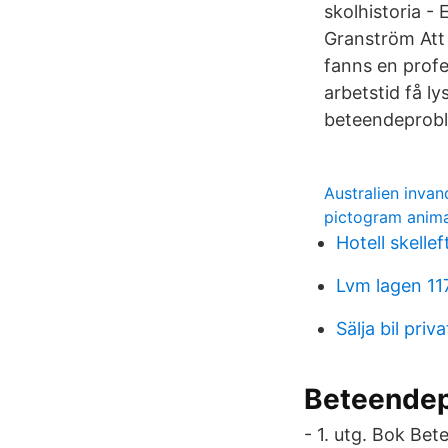
skolhistoria -
Granström Att 
fanns en profe
arbetstid få l
beteendeprobl
Australien invan
pictogram anima
Hotell skelle
Lvm lagen 11
Sälja bil priva
Beteendepr
- 1. utg. Bok Be