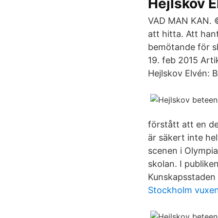
Hejlskov E
VAD MAN KAN. © H
att hitta. Att ha
bemötande för sk
19. feb 2015 Arti
Hejlskov Elvén: 
förstått att en d
är säkert inte he
scenen i Olympia
skolan. I publike
Kunskapsstaden 
Stockholm vuxenu