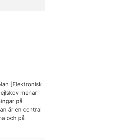
lan [Elektronisk
 Hejlskov menar
ningar på
an är en central
ma och på