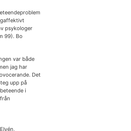
 beteendeproblem
gaffektivt
av psykologer
um 99). Bo
ingen var både
men jag har
provocerande. Det
steg upp på
beteende i
 från
Elvén,