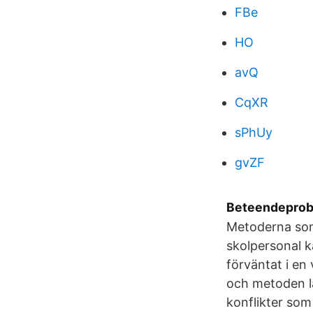
FBe
HO
avQ
CqXR
sPhUy
gvZF
Beteendeprobl
Metoderna som
skolpersonal k
förväntat i en
och metoden lå
konflikter som