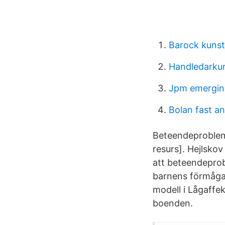
Barock kuns
Handledarku
Jpm emerging
Bolan fast an
Beteendeproblem 
resurs]. Hejlskov
att beteendeprob
barnens förmåga.
modell i Lågaffe
boenden.