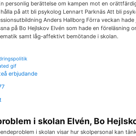
 En personlig berättelse om kampen mot en orättfärdig
hålla på att bli psykolog Lennart Parknäs Att bli psy
ssionsutbildning Anders Hallborg Förra veckan hade j
yssna på Bo Hejlskov Elvén som hade en föreläsning 
ematik samt låg-affektivt bemötande i skolan.
dringspolitik
ted gif
fteå erbjudande
77
t
oblem i skolan Elvén, Bo Hejlsko
teendeproblem i skolan visar hur skolpersonal kan tän