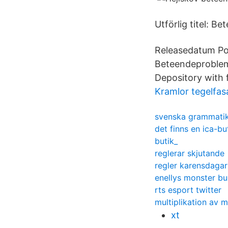
Utförlig titel: B
Releasedatum Po
Beteendeproblem 
Depository with 
Kramlor tegelfas
svenska grammati
det finns en ica-
butik_
reglerar skjutande
regler karensdagar
enellys monster bu
rts esport twitter
multiplikation av m
xt