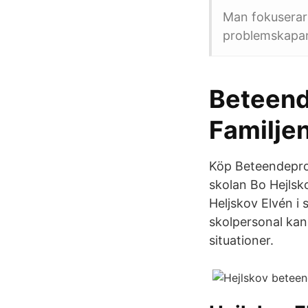
Man fokuserar 
problemskapa
Beteende
Familje
Köp Beteendepro
skolan Bo Hejlsk
Heljskov Elvén i
skolpersonal ka
situationer.