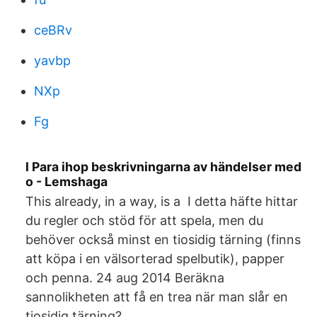
ceBRv
yavbp
NXp
Fg
l Para ihop beskrivningarna av händelser med
o - Lemshaga
This already, in a way, is a I detta häfte hittar
du regler och stöd för att spela, men du
behöver också minst en tiosidig tärning (finns
att köpa i en välsorterad spelbutik), papper
och penna. 24 aug 2014 Beräkna
sannolikheten att få en trea när man slår en
tiosidig tärning?