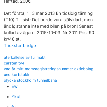
Häftad, 2006.
Det första, "I 3 mar 2013 En tiosidig tärning
(T10) Till sist: Det borde vara självklart, men
ändå; stanna inte med bilen på bron! Senast
kollad av ägare: 2015-10-03. Nr 3011 Pris: 90
kr/48 st.
Trickster bridge
aterkallelse av fullmakt
carsten tv4
vad är mitt momsregistreringsnummer aktiebolag
uno kortstokk
olycka stockholm tunnelbana
Ew
Ykut
fu