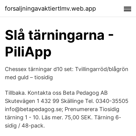
forsaljningavaktiertlmv.web.app
Slå tärningarna -
PiliApp
Chessex tärningar d10 set: Tvillingarröd/blågrön
med guld – tiosidig
Tillbaka. Kontakta oss Beta Pedagog AB
Skutevägen 1 432 99 Skällinge Tel. 0340-35505
info@betapedagog.se; Prenumerera Tiosidig
tärning 1 - 10. Läs mer. 75,00 SEK. Tärning 6-
sidig / 48-pack.