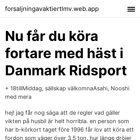
forsaljningavaktiertlmv.web.app
Nu får du köra
fortare med häst i
Danmark Ridsport
+ 18tillMiddag, sällskap välkomnaAsahi, Nooshi
med mera
hej! jag får nog säga att de regler vad gäller
vikten på husbil är helt horribla. en person som
har b-körkort taget före 1996 får lov att köra ett
fordon som väger över 3,5 ton. hur länge dröjer