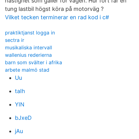
hastighet som gäller för vägen. Hur fort får en
tung lastbil högst köra på motorväg ?
Vilket tecken terminerar en rad kod i c#
praktiktjanst logga in
sectra ir
musikaliska intervall
wallenius rederierna
barn som svälter i afrika
arbete malmö stad
Uu
taIh
YIN
bJxeD
jAu